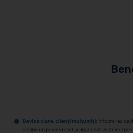
Bene
Devize clare, clienți mulțumiți:
Întocmirea deviz
devine un proces rapid și organizat. Sistemul pr