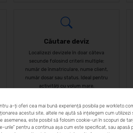
Căutare deviz
Localizezi devizele în doar câteva
secunde folosind criterii multiple:
număr de înmatriculare, nume client,
număr dosar sau status. Ideal pentru
activități cu volum mare.
ntru a-ți oferi cea mai bună experiență posibila pe workleto.co
ionarea acestui site, altele ne ajută să ințelegem cum utilizezi s
De asemenea, este posibil să folosim cookie-uri în scopuri de ta
-urile” pentru a continua așa cum este specificat, sau apasă 