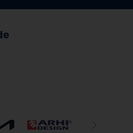
de
Next