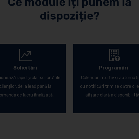
Ce module îți punem la
dispoziție?
Solicitări
Programări
onează rapid și clar solicitările
Calendar intuitiv și automati
clienților, de la lead până la
cu notificări trimise către clie
omanda de lucru finalizată.
afișare clară a disponibilități