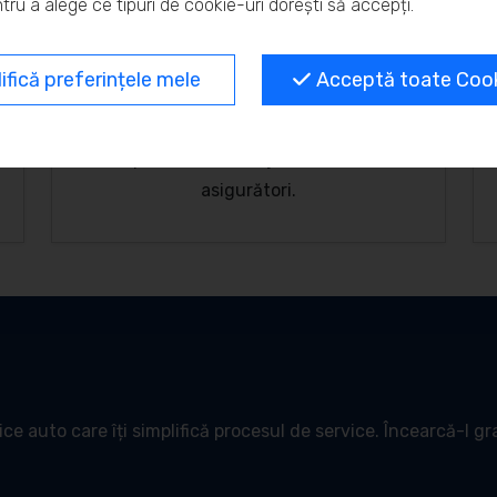
tru a alege ce tipuri de cookie-uri dorești să accepți.
Emitere factură
Generezi factura direct din deviz, cu
fică preferințele mele
Acceptă toate Cooki
transfer automat al tuturor datelor
relevante. Se pot emite facturi pentru
persoane fizice, juridice sau
asigurători.
e auto care îți simplifică procesul de service. Încearcă-l gra