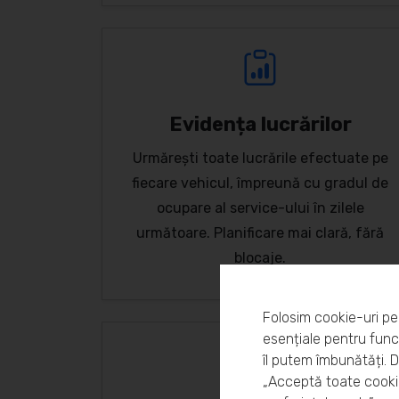
Evidența lucrărilor
Urmărești toate lucrările efectuate pe
fiecare vehicul, împreună cu gradul de
ocupare al service-ului în zilele
următoare. Planificare mai clară, fără
blocaje.
Folosim cookie-uri pe
esențiale pentru funcț
îl putem îmbunătăți. 
„Acceptă toate cookie