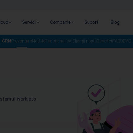
Cloud
Servicii
Companie
Suport
Blog
CRM
Prezentare
Module
Funcționalități
Clienții noștri
Beneficii
FAQ
DEMO
istemul Workleto