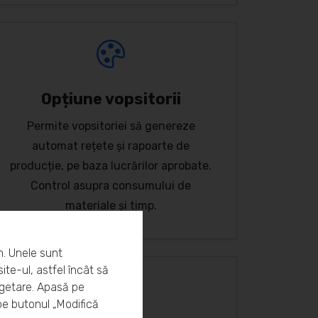
Opțiune vopsitorii
Permite vopsitoriei să genereze
automat rețete și rapoarte de
producție, pe baza lucrărilor aprobate.
Control asupra consumului de
materiale și timp.
m. Unele sunt
ite-ul, astfel încât să
rgetare. Apasă pe
pe butonul „Modifică