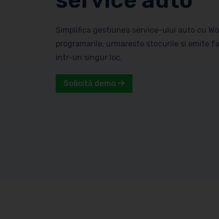
service auto
Simplifica gestiunea service-ului auto cu W
programarile, urmareste stocurile si emite fac
intr-un singur loc.
Solicită demo