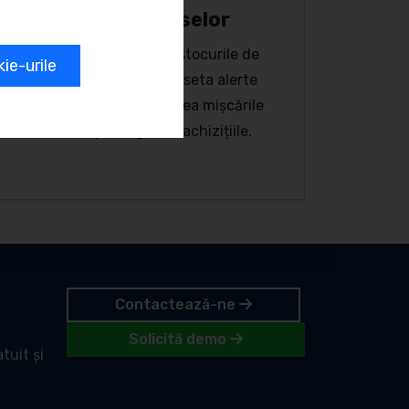
Evidența pieselor
Urmărești în timp real stocurile de
e-urile
piese și materiale. Poți seta alerte
pentru nivel minim, vedea mișcările
din stoc și integra cu achizițiile.
Contactează-ne
Solicită demo
tuit și