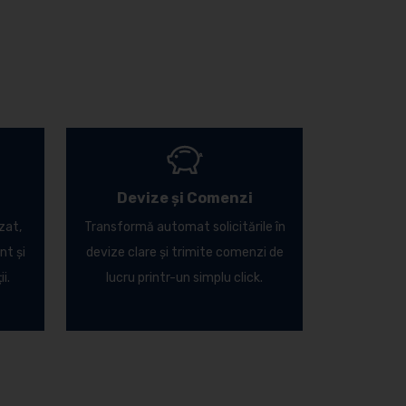
Devize și Comenzi
zat,
Transformă automat solicitările în
nt și
devize clare și trimite comenzi de
i.
lucru printr-un simplu click.