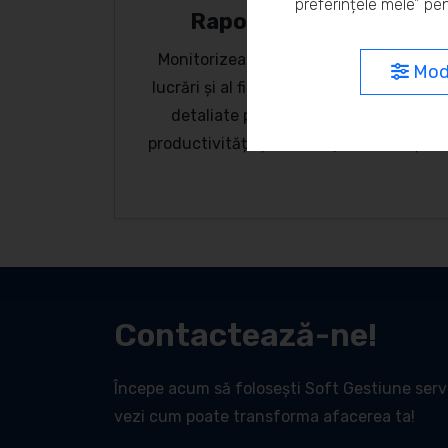
preferințele mele” pen
Raport ore lucrate
Monitorizează timpul alocat fiecărei
Modi
lucrări și al fiecărui angajat. Rapoarte
detaliate pentru managementul
productivității și analiza performanței.
Contactează-ne!
Începe acum să folosești Soft Gestiune servic
vezi cum poate transforma afacerea ta!