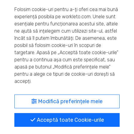
astfel încât să vă puteți concentra pe creșterea
Folosim cookie-uri pentru a-ți oferi cea mai bună
afacerii.
experiență posibila pe workleto.com. Unele sunt
esențiale pentru funcționarea acestui site, altele
ne ajută să ințelegem cum utilizezi site-ul, astfel
Contactați-ne acum
încât să îl putem îmbunătăți. De asemenea, este
posibil să folosim cookie-uri în scopuri de
targetare. Apasă pe „Acceptă toate cookie-urile”
pentru a continua așa cum este specificat, sau
apasă pe butonul „Modifică preferințele mele”
pentru a alege ce tipuri de cookie-uri dorești să
accepți.
Modifică preferințele mele
Certificare ISO 27001 de
Acceptă toate Cookie-urile
SRAC din 2019!