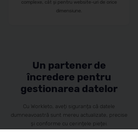
complexe, cât și pentru website-uri de orice
dimensiune.
Un partener de
încredere pentru
gestionarea datelor
Cu Workleto, aveți siguranța că datele
dumneavoastră sunt mereu actualizate, precise
și conforme cu cerințele pieței.
Lăsați în seama noastră mentenanța datelor,