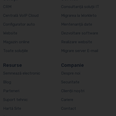
CRM
Consultanță soluții IT
Centrală VoIP Cloud
Migrarea la Workleto
Configurator auto
Mentenanță date
Website
Dezvoltare software
Magazin online
Realizare website
Toate soluțiile
Migrare server E-mail
Resurse
Companie
Semnează electronic
Despre noi
Blog
Securitate
Parteneri
Clienții noștri
Suport tehnic
Cariere
Hartă Site
Contact