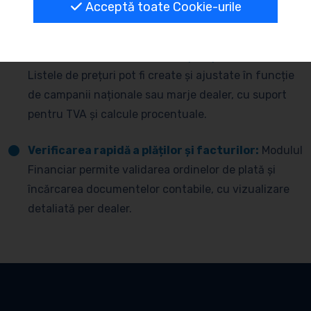
checkpoint-uri configurabile, asigurând
Acceptă toate Cookie-urile
transparență în procesul logistic.
Automatizarea listei de prețuri și campanii:
Listele de prețuri pot fi create și ajustate în funcție
de campanii naționale sau marje dealer, cu suport
pentru TVA și calcule procentuale.
Verificarea rapidă a plăților și facturilor:
Modulul
Financiar permite validarea ordinelor de plată și
încărcarea documentelor contabile, cu vizualizare
detaliată per dealer.