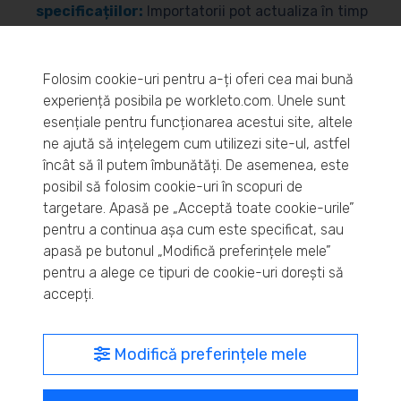
specificațiilor:
Importatorii pot actualiza în timp
real listele de modele, opționale și echipări
disponibile în configuratorul Autofert.
Folosim cookie-uri pentru a-ți oferi cea mai bună
experiență posibila pe workleto.com. Unele sunt
Administrarea facilă a comenzilor dealerilor:
esențiale pentru funcționarea acestui site, altele
Printr-o interfață intuitivă, comenzile pot fi
ne ajută să ințelegem cum utilizezi site-ul, astfel
aprobate, anulate sau modificate rapid, cu notificări
încât să îl putem îmbunătăți. De asemenea, este
și urmărire în timp real.
posibil să folosim cookie-uri în scopuri de
targetare. Apasă pe „Acceptă toate cookie-urile”
pentru a continua așa cum este specificat, sau
Gestionarea dinamică a rețelei de dealeri:
Se
apasă pe butonul „Modifică preferințele mele”
pot configura accesul și permisiunile pentru fiecare
pentru a alege ce tipuri de cookie-uri dorești să
dealer, în funcție de brand, zonă sau
accepți.
responsabilități.
Monitorizarea livrărilor și transportului:
Modifică preferințele mele
Vehiculele pot fi urmărite între locații definite prin