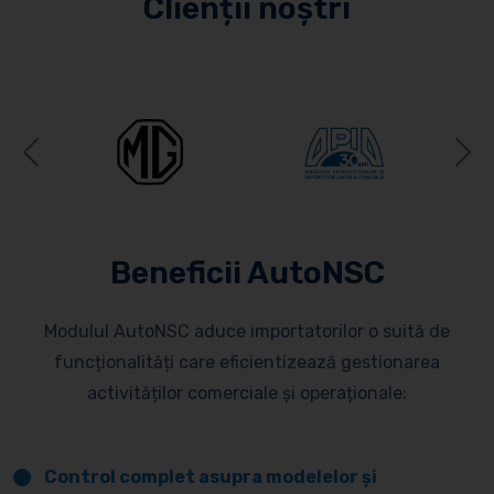
Clienții noștri
Previous
N
Beneficii AutoNSC
Modulul AutoNSC aduce importatorilor o suită de
funcționalități care eficientizează gestionarea
activităților comerciale și operaționale:
Control complet asupra modelelor și