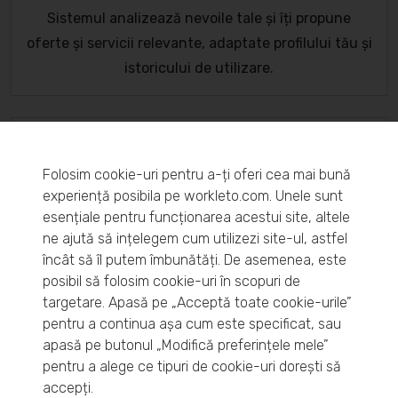
Sistemul analizează nevoile tale și îți propune
oferte și servicii relevante, adaptate profilului tău și
istoricului de utilizare.
Documente organizate digital
Folosim cookie-uri pentru a-ți oferi cea mai bună
Toate fișierele și documentele tale sunt stocate în
experiență posibila pe workleto.com. Unele sunt
siguranță într-un singur loc, cu opțiunea de
esențiale pentru funcționarea acestui site, altele
validare online, fără deplasări sau birocrație.
ne ajută să ințelegem cum utilizezi site-ul, astfel
încât să îl putem îmbunătăți. De asemenea, este
posibil să folosim cookie-uri în scopuri de
targetare. Apasă pe „Acceptă toate cookie-urile”
Acces la platforma de
pentru a continua așa cum este specificat, sau
tranzacționare
apasă pe butonul „Modifică preferințele mele”
pentru a alege ce tipuri de cookie-uri dorești să
Poți lista sau transfera bunuri într-un spațiu digital
accepți.
dedicat, prin metode flexibile precum marketplace,