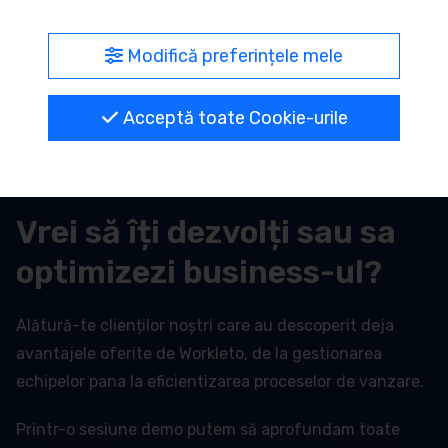
consignație sau sistem de buy back – rapid, sigur și
transparent.
Modifică preferințele mele
Acceptă toate Cookie-urile
Vrei să îți dezvolți sau sa
optimizezi business-ul?
Alătură-te clienților noștri care au descoperit deja
avantajele oferite de Workleto, de la gestionarea
echipelor pana la eficientizarea proceselor de vanzare.
Printr-o sesiune demo putem să aprofundam toate