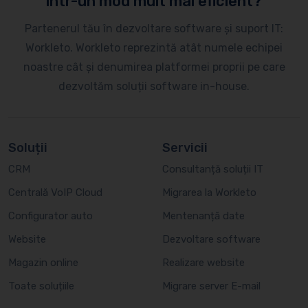
într-un mod mult mai eficient?
Partenerul tău în dezvoltare software și suport IT:
Workleto. Workleto reprezintă atât numele echipei
noastre cât și denumirea platformei proprii pe care
dezvoltăm soluții software in-house.
Soluții
Servicii
CRM
Consultanță soluții IT
Centrală VoIP Cloud
Migrarea la Workleto
Configurator auto
Mentenanță date
Website
Dezvoltare software
Magazin online
Realizare website
Toate soluțiile
Migrare server E-mail