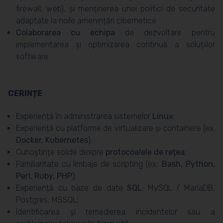
firewall, web), și menținerea unei politici de securitate
adaptate la noile amenințări cibernetice.
Colaborarea cu echipa
de dezvoltare pentru
implementarea și optimizarea continuă a soluțiilor
software.
CERINȚE
Experiență în administrarea sistemelor
Linux
;
Experiență cu platforme de virtualizare și containere (ex.
Docker, Kubernetes
);
Cunoștințe solide despre
protocoalele de rețea
;
Familiaritate cu limbaje de scripting (ex.:
Bash, Python,
Perl, Ruby, PHP
);
Experiență cu baze de date
SQL
: MySQL / MariaDB,
Postgres, MSSQL;
Identificarea și remedierea incidentelor sau a