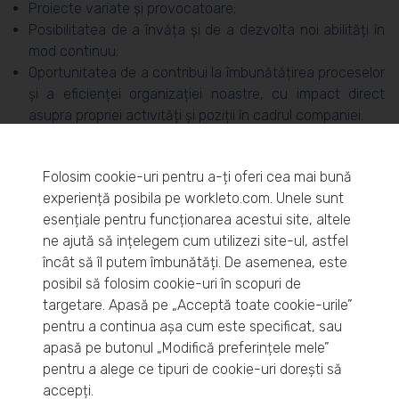
Proiecte variate și provocatoare;
Posibilitatea de a învăța și de a dezvolta noi abilități în
mod continuu;
Oportunitatea de a contribui la îmbunătățirea proceselor
și a eficienței organizației noastre, cu impact direct
asupra propriei activități și poziții în cadrul companiei.
Folosim cookie-uri pentru a-ți oferi cea mai bună
Dacă ești o persoană organizată, atentă la detalii și
experiență posibila pe workleto.com. Unele sunt
dornică să îți dezvoltați cariera într-un domeniu
esențiale pentru funcționarea acestui site, altele
dinmic, te încurajăm să candidezi pentru această
ne ajută să ințelegem cum utilizezi site-ul, astfel
poziție. Ne dorim o colegă sau un coleg serio(a)s(ă) și
încât să îl putem îmbunătăți. De asemenea, este
independent(ă) care să se alăture echipei noastre și să
posibil să folosim cookie-uri în scopuri de
targetare. Apasă pe „Acceptă toate cookie-urile”
contribuie la succesul organizației.
pentru a continua așa cum este specificat, sau
apasă pe butonul „Modifică preferințele mele”
pentru a alege ce tipuri de cookie-uri dorești să
accepți.