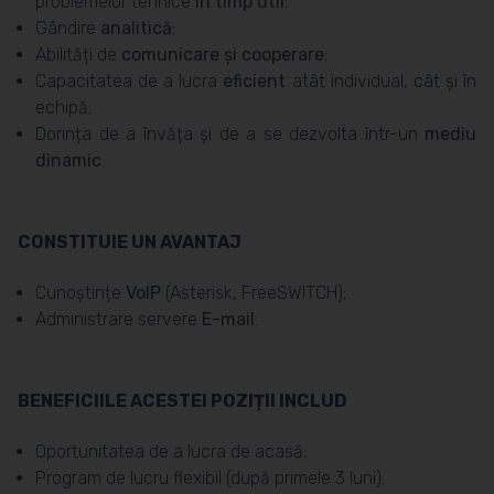
problemelor tehnice
în timp util
;
Gândire
analitică
;
Abilități de
comunicare și cooperare
;
Capacitatea de a lucra
eficient
atât individual, cât și în
echipă;
Dorința de a învăța și de a se dezvolta într-un
mediu
dinamic
.
CONSTITUIE UN AVANTAJ
Cunoștințe
VoIP
(Asterisk, FreeSWITCH);
Administrare servere
E-mail
.
BENEFICIILE ACESTEI POZIȚII INCLUD
Oportunitatea de a lucra de acasă;
Program de lucru flexibil (după primele 3 luni);