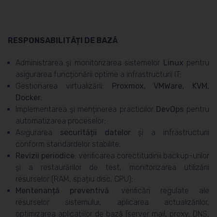
RESPONSABILITĂȚI DE BAZĂ
Administrarea și monitorizarea sistemelor
Linux
pentru
asigurarea funcționării optime a infrastructurii IT;
Gestionarea virtualizării:
Proxmox, VMWare, KVM,
Docker
;
Implementarea și menținerea practicilor
DevOps
pentru
automatizarea proceselor;
Asigurarea
securității datelor
și a infrastructurii
conform standardelor stabilite;
Revizii periodice
: verificarea corectitudinii backup-urilor
și a restaurărilor de test, monitorizarea utilizării
resurselor (RAM, spațiu disc, CPU);
Mentenanță preventivă
: verificări regulate ale
resurselor sistemului, aplicarea actualizărilor,
optimizarea aplicațiilor de bază (server mail, proxy, DNS,