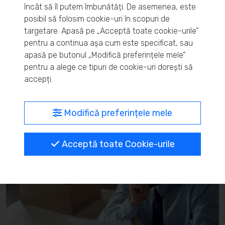
încât să îl putem îmbunătăți. De asemenea, este
pentru afacerea ta
posibil să folosim cookie-uri în scopuri de
targetare. Apasă pe „Acceptă toate cookie-urile”
2 minute pentru citire
pentru a continua așa cum este specificat, sau
Descoperă ce este B2B și cum se dezvoltă relațiile între
apasă pe butonul „Modifică preferințele mele”
afaceri. Ghid util cu exemple, avantaje și sfaturi pentru
pentru a alege ce tipuri de cookie-uri dorești să
creșterea unei afaceri B2B.
accepți.
Citește articolul
Modifică preferințele mele
Acceptă toate Cookie-urile