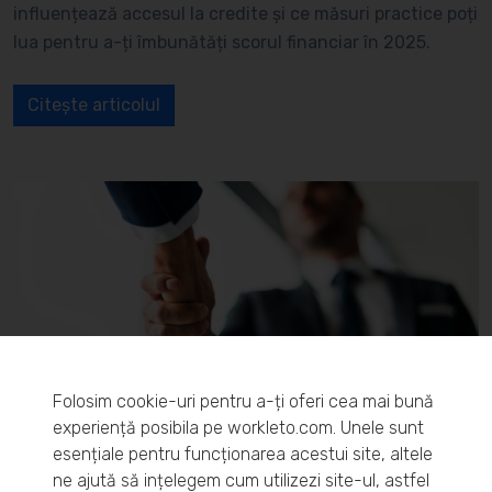
influențează accesul la credite și ce măsuri practice poți
lua pentru a-ți îmbunătăți scorul financiar în 2025.
Citește articolul
Folosim cookie-uri pentru a-ți oferi cea mai bună
experiență posibila pe workleto.com. Unele sunt
Informatii generale
esențiale pentru funcționarea acestui site, altele
ne ajută să ințelegem cum utilizezi site-ul, astfel
B2B: Ce este, cum funcționează și sfaturi