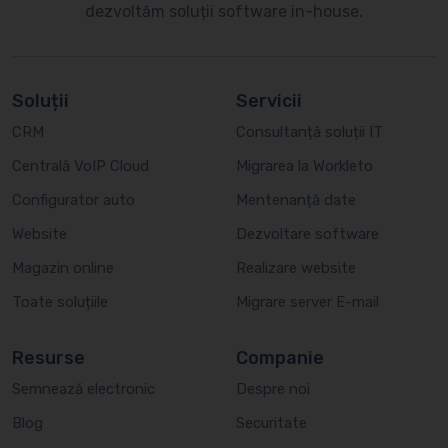
dezvoltăm soluții software in-house.
Soluții
Servicii
CRM
Consultanță soluții IT
Centrală VoIP Cloud
Migrarea la Workleto
Configurator auto
Mentenanță date
Website
Dezvoltare software
Magazin online
Realizare website
Toate soluțiile
Migrare server E-mail
Resurse
Companie
Semnează electronic
Despre noi
Blog
Securitate